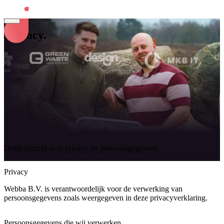
Privacy
.
Kernwaarden
Team
Diensten
Cases
Werken bij
Support
Algemene voorwaarden
Privacy statement
Duidelijkheid over
privacy
en persoonsgegevens.
Privacy
Webba B.V. is verantwoordelijk voor de verwerking van
persoonsgegevens zoals weergegeven in deze privacyverklaring.
Persoonsgegevens die wij verwerken