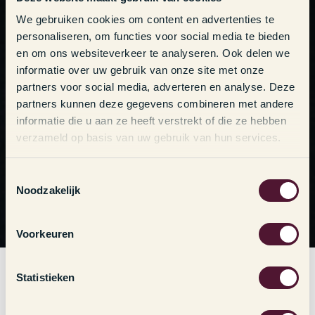
We gebruiken cookies om content en advertenties te
personaliseren, om functies voor social media te bieden
en om ons websiteverkeer te analyseren. Ook delen we
informatie over uw gebruik van onze site met onze
partners voor social media, adverteren en analyse. Deze
partners kunnen deze gegevens combineren met andere
informatie die u aan ze heeft verstrekt of die ze hebben
verzameld op basis van uw gebruik van hun services.
T
Noodzakelijk
o
e
s
Voorkeuren
t
e
m
Statistieken
m
i