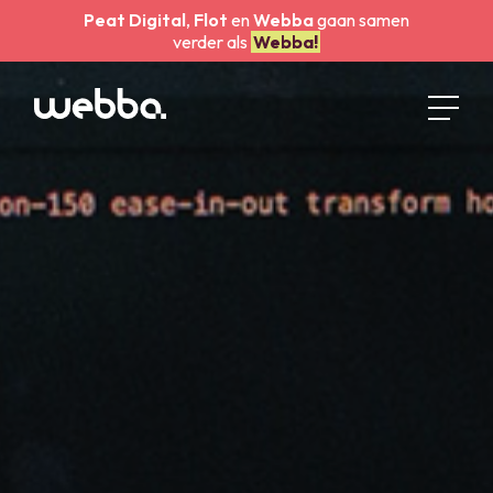
Peat Digital
,
Flot
en
Webba
gaan samen
verder als
Webba!