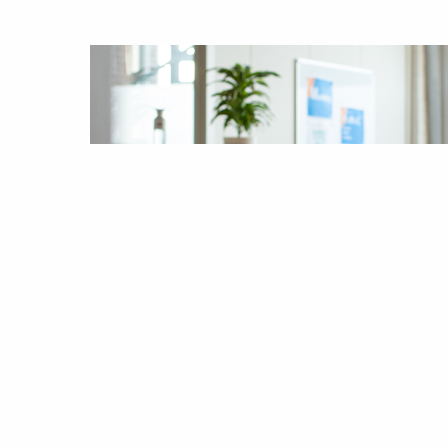
Hoe doen we dat dan?
Stap 1. Kennismaking
Tijdens onze kennismaking bepalen we
samen de belangrijkste doelen van jouw
website, leggen we vast wie jouw
doelgroep is en stemmen we af welke
functionaliteiten er in het ontwerp
moeten worden opgenomen. We maken