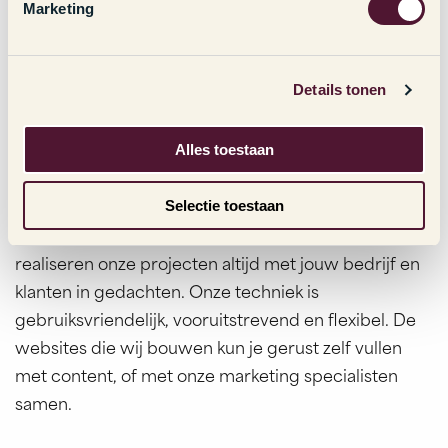
Marketing
n
g
Techniek
s
Details tonen
s
Van concept tot en met optimalisatie en alle stappen
e
daartussen: Webba is de aangewezen partij voor
l
Alles toestaan
websites
,
webshops
en
maatwerk applicaties
. Maar
e
ook voor
hosting
,
intranet
,
webapplicatie
en
c
Selectie toestaan
t
narrowcasting
kun je bij ons terecht. Ga samen met
i
ons voor het beste resultaat. Wij ontwerpen en
e
realiseren onze projecten altijd met jouw bedrijf en
klanten in gedachten. Onze techniek is
gebruiksvriendelijk, vooruitstrevend en flexibel. De
websites die wij bouwen kun je gerust zelf vullen
met content, of met onze marketing specialisten
samen.