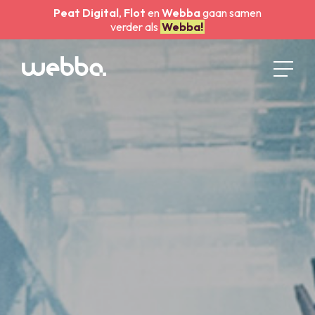
Peat Digital
,
Flot
en
Webba
gaan samen
verder als
Webba!