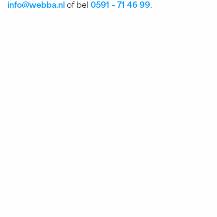
info@webba.nl
of bel
0591 – 71 46 99
.
Klaar om online vooruit te gaan?
Je kunt ons op werkdagen tussen 09:00 & 17:00
bellen en natuurlijk mailen naar
info@webba.nl
Offerte aanvragen