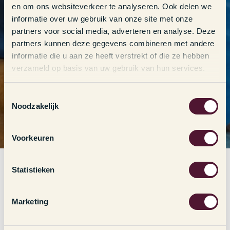
en om ons websiteverkeer te analyseren. Ook delen we
informatie over uw gebruik van onze site met onze
partners voor social media, adverteren en analyse. Deze
partners kunnen deze gegevens combineren met andere
informatie die u aan ze heeft verstrekt of die ze hebben
verzameld op basis van uw gebruik van hun services.
T
Noodzakelijk
o
e
s
Voorkeuren
t
e
m
Statistieken
m
i
Marketing
n
g
Stagiair(e) content marketeer