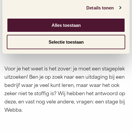
s
Details tonen
s
Klaar om de online marketing wereld te ontdekken
e
naast je opleiding of studie? Kom stage lopen bij
l
Alles toestaan
Webba! We leren je de kneepjes van het vak in een
e
jong, energiek team en helpen jou groeien tot een
c
Selectie toestaan
t
ware marketingspecialist.
i
e
Voor je het weet is het zover: je moet een stageplek
uitzoeken! Ben je op zoek naar een uitdaging bij een
bedrijf waar je veel kunt leren, maar waar het ook
zeker niet te stoffig is? Wij hebben het antwoord op
deze, en vast nog vele andere, vragen: een stage bij
Webba.