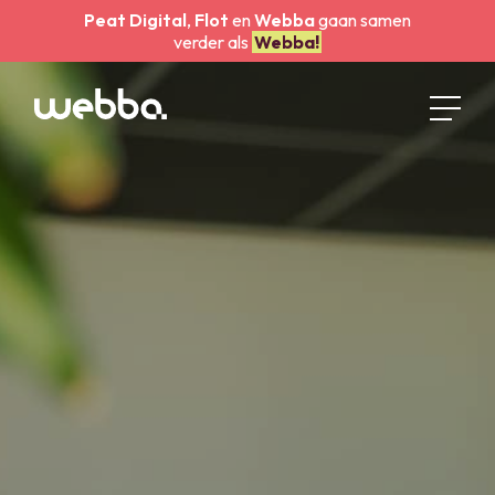
Peat Digital
,
Flot
en
Webba
gaan samen
verder als
Webba!