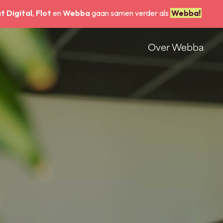
t Digital
,
Flot
en
Webba
gaan samen verder als
Webba!
Over Webba