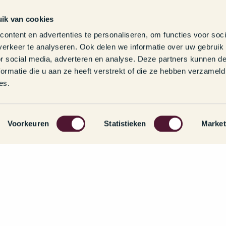
e?
ik van cookies
ontent en advertenties te personaliseren, om functies voor soci
mt het grootste deel van je werk.
erkeer te analyseren. Ook delen we informatie over uw gebruik
O, of de bereidheid om je erin te verdiepen.
or social media, adverteren en analyse. Deze partners kunnen 
 klanten op afspraak gaan.
ormatie die u aan ze heeft verstrekt of die ze hebben verzameld
 doet en waarom, zodat de klant het ook snapt.
es.
Voorkeuren
Statistieken
Market
e?
 uur, in te vullen in overleg.
€3.800 gebaseerd op ervaring, en op basis van ful
passende kilometervergoeding en €1.000 opleiding