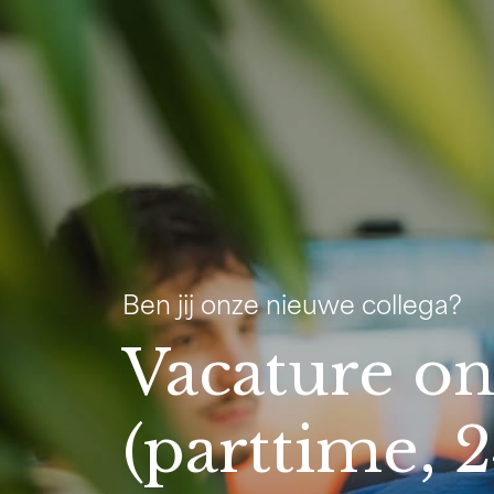
Ben jij onze nieuwe collega?
Vacature on
(parttime, 