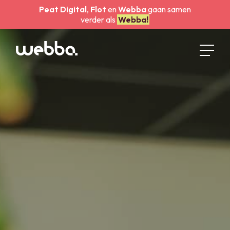
Peat Digital
,
Flot
en
Webba
gaan samen
verder als
Webba!